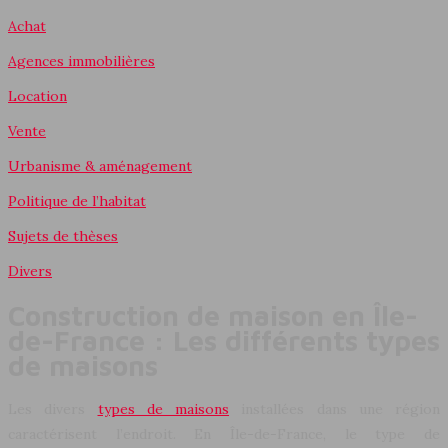
Achat
Agences immobilières
Location
Vente
Urbanisme & aménagement
Politique de l’habitat
Sujets de thèses
Divers
Construction de maison en Île-
de-France : Les différents types
de maisons
Les divers
types de maisons
installées dans une région
caractérisent l’endroit. En Île-de-France, le type de