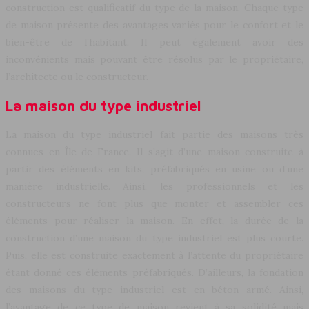
construction est qualificatif du type de la maison. Chaque type
de maison présente des avantages variés pour le confort et le
bien-être de l’habitant. Il peut également avoir des
inconvénients mais pouvant être résolus par le propriétaire,
l’architecte ou le constructeur.
La maison du type industriel
La maison du type industriel fait partie des maisons très
connues en Île-de-France. Il s’agit d’une maison construite à
partir des éléments en kits, préfabriqués en usine ou d’une
manière industrielle. Ainsi, les professionnels et les
constructeurs ne font plus que monter et assembler ces
éléments pour réaliser la maison. En effet, la durée de la
construction d’une maison du type industriel est plus courte.
Puis, elle est construite exactement à l’attente du propriétaire
étant donné ces éléments préfabriqués. D’ailleurs, la fondation
des maisons du type industriel est en béton armé. Ainsi,
l’avantage de ce type de maison revient à sa solidité mais