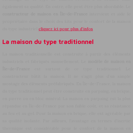
également sa qualité. En outre, elle peut être plus abordable. Le
constructeur de maison en Île-de-France
intervient et aide le
propriétaire dans le choix des kits pour le confort de la maison
du type industriel
cliquez ici pour plus d’infos
La maison du type traditionnel
La maison traditionnelle est construite à partir des éléments
industriels et fabriqués manuellement. Le
modèle de maison en
Île-de-France
est surtout de ce type traditionnel. Le
constructeur bâtit la maison. Il ne s’agit plus d’un simple
montage des éléments préfabriqués. En Île-de-France, la maison
du type traditionnel peut être construite en parpaing, en brique,
en pierre ou en bloc minéral. La maison en parpaing est la plus
répandue en Île-de-France par son faible coût, et sa résistance
au feu et au gel. Pour la maison en brique, elle est agréable par
sa qualité isolante. Par ailleurs, l’avantage en termes d’inertie
thermique est considérable pour le confort de la maison en