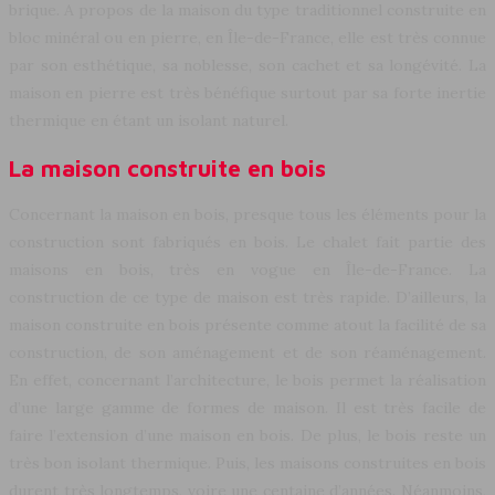
brique. A propos de la maison du type traditionnel construite en
bloc minéral ou en pierre, en Île-de-France, elle est très connue
par son esthétique, sa noblesse, son cachet et sa longévité. La
maison en pierre est très bénéfique surtout par sa forte inertie
thermique en étant un isolant naturel.
La maison construite en bois
Concernant la maison en bois, presque tous les éléments pour la
construction sont fabriqués en bois. Le chalet fait partie des
maisons en bois, très en vogue en Île-de-France. La
construction de ce type de maison est très rapide. D’ailleurs, la
maison construite en bois présente comme atout la facilité de sa
construction, de son aménagement et de son réaménagement.
En effet, concernant l’architecture, le bois permet la réalisation
d’une large gamme de formes de maison. Il est très facile de
faire l’extension d’une maison en bois. De plus, le bois reste un
très bon isolant thermique. Puis, les maisons construites en bois
durent très longtemps, voire une centaine d’années. Néanmoins,