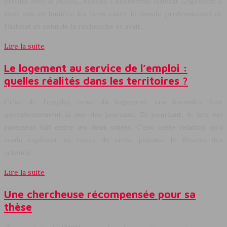
étroite avec le REHAL, Réseau « Recherche Habitat Logement »,
avait mis en lumière les liens entre le monde professionnel de
l’habitat et celui de la recherche et avait…
Lire la suite
Le logement au service de l’emploi :
quelles réalités dans les territoires ?
Crise de l’emploi, crise du logement, ces formules font
quotidiennement la une des journaux. Et pourtant, le lien est
rarement fait entre les deux sujets. C’est cette relation qu’a
voulu explorer au cours de cette journée le Réseau des
acteurs…
Lire la suite
Une chercheuse récompensée pour sa
thèse