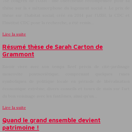
75e congrès de l’USH : une chercheuse récompensée pour sa
thèse sur la « métamorphose du logement social ». Le prix de
thèse sur l’habitat social, créé en 2014 par l’USH, la CDC et
l’Institut CDC pour la recherche, a été remis…
Lire la suite
Résumé thèse de Sarah Carton de
Grammont
Savoir vivre avec son temps Bref précis de cité-jardinage
moscovite postsoviétique, comprenant quelques ruses
symboliques de politique locale en période de libéralisation
économique extrême, divers conseils et tours de main sur l’art
du bon voisinage avec les fantômes, ainsi qu’un…
Lire la suite
Quand le grand ensemble devient
patrimoine !