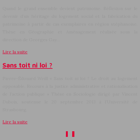
Quand le grand ensemble devient patrimoine. Réflexion sur le
devenir d’un héritage du logement social et la fabrication du
patrimoine à partir de cas exemplaires en région stéphanoise.
Thèse en Géographie et Aménagement réalisée sous la
direction de Georges Gay…
Lire la suite
Sans toit ni loi ?
Pierre-Édouard Weill « Sans toit ni loi ? Le droit au logement
opposable. Recours à la justice administrative et rationalisation
de l’action publique » Thèse en Sociologie dirigé par Vincent
Dubois, soutenue le 20 septembre 2013 à l’Université de
Strasbourg.
Lire la suite
1
2