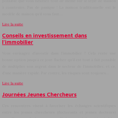
possible que vous hésitiez tout de même sur le style de maison
à construire. Pas de panique ! La maison traditionnelle est le
modèle de maison qu’il vous faut….
Lire la suite
Conseils en investissement dans
l’immobilier
Vous envisagez d’investir dans l’immobilier ? Cela reste une
bonne option jusqu’à ce jour. Sachez qu’il est tout à fait possible
de multiplier son argent dans le secteur de l’immobilier, et ce,
d’une manière rapide. Par contre, les risques sont toujours…
Lire la suite
Journées Jeunes Chercheurs
Ces rencontres visent à favoriser les échanges scientifiques
entre les jeunes chercheurs (doctorants et jeunes docteurs)