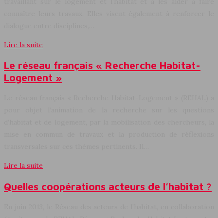
travaillant sur le logement et l’habitat et à les aider à faire
connaître leurs travaux. Elles visent également à renforcer le
dialogue entre disciplines,…
Lire la suite
Le réseau français « Recherche Habitat-
Logement »
Le réseau français « Recherche Habitat-Logement » (REHAL) a
pour objet l’animation de la recherche sur les questions
d’habitat et de logement, par la mobilisation des chercheurs, la
mise en commun de travaux et la production de réflexions
transversales sur ces thèmes pertinents. Il…
Lire la suite
Quelles coopérations acteurs de l’habitat ?
En juin 2013, le Réseau des acteurs de l’habitat, en collaboration