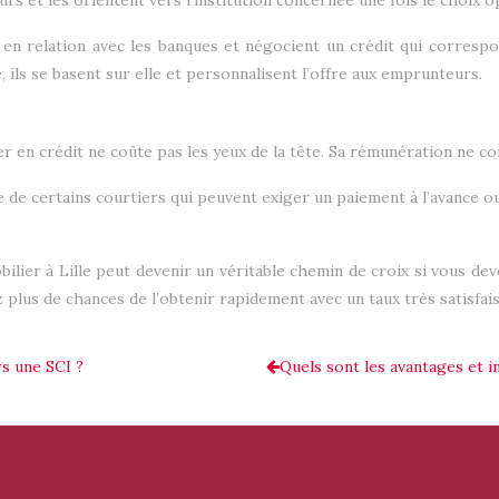
rs et les orientent vers l’institution concernée une fois le choix o
 en relation avec les banques et négocient un crédit qui correspo
, ils se basent sur elle et personnalisent l’offre aux emprunteurs.
er en crédit ne coûte pas les yeux de la tête. Sa rémunération ne 
e de certains courtiers qui peuvent exiger un paiement à l’avance o
bilier à Lille peut devenir un véritable chemin de croix si vous 
ez plus de chances de l’obtenir rapidement avec un taux très satisfais
s une SCI ?
Quels sont les avantages et i