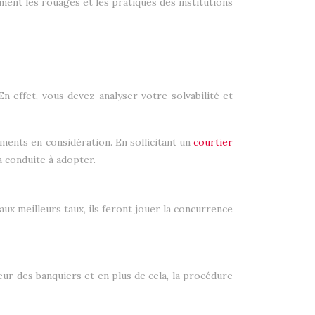
tement les rouages et les pratiques des institutions
n effet, vous devez analyser votre solvabilité et
ments en considération. En sollicitant un
courtier
la conduite à adopter.
aux meilleurs taux, ils feront jouer la concurrence
ueur des banquiers et en plus de cela, la procédure