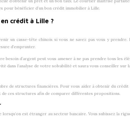
ifficile d’obtenir un prêt et un bon taux. Le courtier maîtrise parfai
s pour bénéficier d’un bon crédit immobilier à Lille.
en crédit à Lille ?
venir un casse-tête chinois si vous ne savez pas vous y prendre. E
esure d’emprunter.
otre besoin d’argent peut vous amener à ne pas prendre tous les élé
ité dans l’analyse de votre solvabilité et saura vous conseiller sur 
mbre de structures financières. Pour vous aider à obtenir du crédit 
t de ces structures afin de comparer différentes propositions.
r
de lorsqu’on est étranger au secteur bancaire. Vous subissez la rig