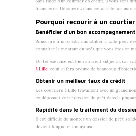
Sans l’aide d’un courtier en crédit, il vous sera d
financières. Découvrez dans cet article nos astuce
Pourquoi recourir à un courtier 
Bénéficier d’un bon accompagnement
Souscrire à un crédit immobilier à Lille peut de
connaître le montant du prêt que vous êtes en m
Un tel exercice est bien souvent subjectif, car v
à Lille
, celui-ci fera preuve de beaucoup d’objectiv
Obtenir un meilleur taux de crédit
Les courtiers à Lille travaillent avec un grand no
en déposant votre dossier de prêt dans la plupar
Rapidité dans le traitement du dossie
Il est difficile de monter un dossier de prêt soli
devient longue et ennuyeuse.