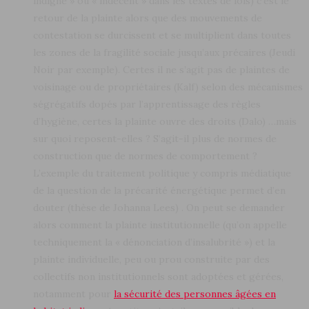
indigne » ou « indécent » dans les textes de lois) c’est le
retour de la plainte alors que des mouvements de
contestation se durcissent et se multiplient dans toutes
les zones de la fragilité sociale jusqu’aux précaires (Jeudi
Noir par exemple). Certes il ne s’agit pas de plaintes de
voisinage ou de propriétaires (Kalf) selon des mécanismes
ségrégatifs dopés par l’apprentissage des règles
d’hygiène, certes la plainte ouvre des droits (Dalo) …mais
sur quoi reposent-elles ? S’agit-il plus de normes de
construction que de normes de comportement ?
L’exemple du traitement politique y compris médiatique
de la question de la précarité énergétique permet d’en
douter (thèse de Johanna Lees) . On peut se demander
alors comment la plainte institutionnelle (qu’on appelle
techniquement la « dénonciation d’insalubrité ») et la
plainte individuelle, peu ou prou construite par des
collectifs non institutionnels sont adoptées et gérées,
notamment pour
la sécurité des personnes âgées en