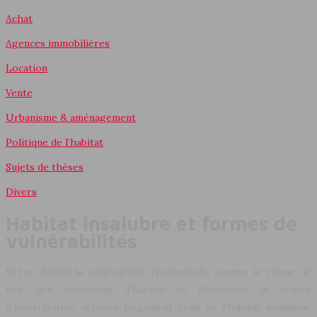
Achat
Agences immobilières
Location
Vente
Urbanisme & aménagement
Politique de l’habitat
Sujets de thèses
Divers
Habitat insalubre et formes de
vulnérabilités
Si l’on définit la vulnérabilité résidentielle comme le risque de
voir des conditions d’habitat se détériorer le champ
d’investigation dépasse largement celui de l’habitat insalubre.