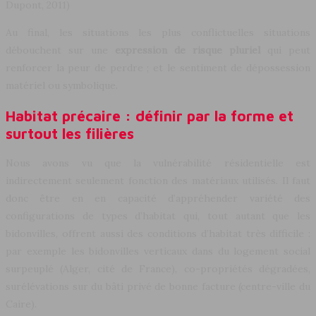
Dupont, 2011)
Au final, les situations les plus conflictuelles situations
débouchent sur une
expression de
risque pluriel
qui peut
renforcer la peur de perdre ; et le sentiment de dépossession
matériel ou symbolique.
Habitat précaire : définir par la forme et
surtout les filières
Nous avons vu que la vulnérabilité résidentielle est
indirectement seulement fonction des matériaux utilisés. Il faut
donc être en en capacité d’appréhender variété des
configurations de types d’habitat qui, tout autant que les
bidonvilles, offrent aussi des conditions d’habitat très difficile :
par exemple les bidonvilles verticaux dans du logement social
surpeuplé (Alger, cité de France), co-propriétés dégradées,
surélévations sur du bâti privé de bonne facture (centre-ville du
Caire).