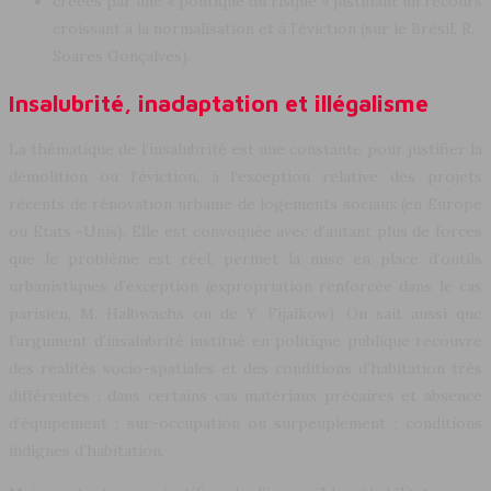
créées par une « politique du risque » justifiant un recours
croissant à la normalisation et à l’éviction (sur le Brésil, R.
Soares Gonçalves).
Insalubrité, inadaptation et illégalisme
La thématique de l’insalubrité est une constante pour justifier la
démolition ou l’éviction, à l’exception relative des projets
récents de rénovation urbaine de logements sociaux (en Europe
ou Etats -Unis). Elle est convoquée avec d’autant plus de forces
que le problème est réel, permet la mise en place d’outils
urbanistiques d’exception (expropriation renforcée dans le cas
parisien, M. Halbwachs ou de Y. Fijalkow). On sait aussi que
l’argument d’insalubrité institué en politique publique recouvre
des réalités socio-spatiales et des conditions d’habitation très
différentes : dans certains cas matériaux précaires et absence
d’équipement ; sur-occupation ou surpeuplement ; conditions
indignes d’habitation.