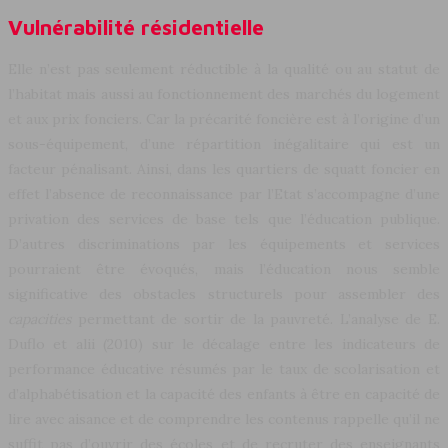
Vulnérabilité résidentielle
Elle n’est pas seulement réductible à la qualité ou au statut de
l’habitat mais aussi au fonctionnement des marchés du logement
et aux prix fonciers. Car la précarité foncière est à l’origine d’un
sous-équipement, d’une répartition inégalitaire qui est un
facteur pénalisant. Ainsi, dans les quartiers de squatt foncier en
effet l’absence de reconnaissance par l’Etat s’accompagne d’une
privation des services de base tels que l’éducation publique.
D’autres discriminations par les équipements et services
pourraient être évoqués, mais l’éducation nous semble
significative des obstacles structurels pour assembler des
capacities
permettant de sortir de la pauvreté. L’analyse de E.
Duflo et alii (2010) sur le décalage entre les indicateurs de
performance éducative résumés par le taux de scolarisation et
d’alphabétisation et la capacité des enfants à être en capacité de
lire avec aisance et de comprendre les contenus rappelle qu’il ne
suffit pas d’ouvrir des écoles et de recruter des enseignants