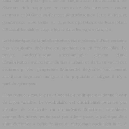
Mais surtout pour justifier de l’impossible réhabilitation, ce
discours doit s’appuyer et construire des preuves : casier
sanitaire au XIXème en France ; dégradation de l’état du bâti et
dangerosité à Belleville ou dans les opérations de Résorption
d’Habitat Insalubre, risque léthal dans les pays « du sud ».
La thématique de la modernisation est également d’une certaine
façon toujours présente en premier ou en arrière-plan. Le
projet modernisateur s’accompagne souvent d’une
dévalorisation symbolique du tissu urbain et du tissu social des
secteurs privés : paupérisés (Marseille), dégradés (socialement
aussi)…du logement indigne à la population indigne il n’y a
parfois qu’un pas.
Dans tous ces cas, le projet social ou politique est donné à voir
de façon variable. Le vocabulaire est choisi aussi pour ne pas
susciter de solidarité ou d’animosité. Squatters considérés
comme des intrus qui ne sont pas à leur place, la politique de «
slum clearance » coïncide avec du nettoyage social (en Inde, V.