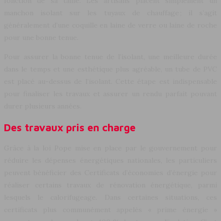
fonction de sa taille. Les artisans placent simplement un
manchon isolant sur les tuyaux de chauffage ; il s’agit
généralement d’une coquille en laine de verre ou laine de roche
pour une bonne tenue.
Pour assurer la bonne tenue de l’isolant, une meilleure durée
dans le temps et une esthétique plus agréable, un tube de PVC
est placé au-dessus de l’isolant. Cette étape est indispensable
pour finaliser les travaux et assurer un rendu parfait pouvant
durer plusieurs années.
Des travaux pris en charge
Grâce à la loi Pope mise en place par le gouvernement pour
réduire les dépenses énergétiques nationales, les particuliers
peuvent bénéficier des Certificats d’économies d’énergie pour
réaliser certains travaux de rénovation énergétique, parmi
lesquels le calorifugeage. Dans certaines situations, ces
certificats plus communément appelés « prime énergie »