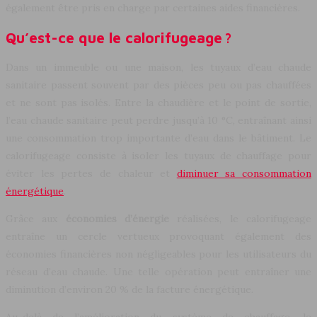
également être pris en charge par certaines aides financières.
Qu’est-ce que le calorifugeage ?
Dans un immeuble ou une maison, les tuyaux d’eau chaude
sanitaire passent souvent par des pièces peu ou pas chauffées
et ne sont pas isolés. Entre la chaudière et le point de sortie,
l’eau chaude sanitaire peut perdre jusqu’à 10 °C, entraînant ainsi
une consommation trop importante d’eau dans le bâtiment. Le
calorifugeage consiste à isoler les tuyaux de chauffage pour
éviter les pertes de chaleur et
diminuer sa consommation
énergétique
.
Grâce aux
économies d’énergie
réalisées, le calorifugeage
entraîne un cercle vertueux provoquant également des
économies financières non négligeables pour les utilisateurs du
réseau d’eau chaude. Une telle opération peut entraîner une
diminution d’environ 20 % de la facture énergétique.