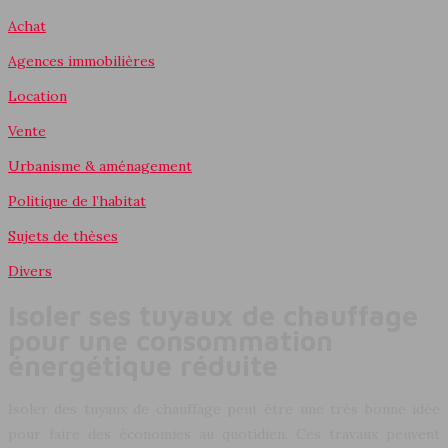
Achat
Agences immobilières
Location
Vente
Urbanisme & aménagement
Politique de l’habitat
Sujets de thèses
Divers
Isoler ses tuyaux de chauffage
pour une consommation
énergétique réduite
Isoler des tuyaux de chauffage peut être une très bonne idée
pour faire des économies au quotidien. Ces travaux peuvent