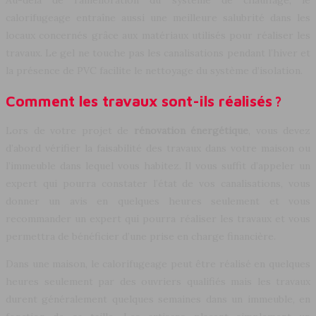
Au-delà de l’amélioration du système de chauffage, le
calorifugeage entraîne aussi une meilleure salubrité dans les
locaux concernés grâce aux matériaux utilisés pour réaliser les
travaux. Le gel ne touche pas les canalisations pendant l’hiver et
la présence de PVC facilite le nettoyage du système d’isolation.
Comment les travaux sont-ils réalisés ?
Lors de votre projet de
rénovation énergétique
, vous devez
d’abord vérifier la faisabilité des travaux dans votre maison ou
l’immeuble dans lequel vous habitez. Il vous suffit d’appeler un
expert qui pourra constater l’état de vos canalisations, vous
donner un avis en quelques heures seulement et vous
recommander un expert qui pourra réaliser les travaux et vous
permettra de bénéficier d’une prise en charge financière.
Dans une maison, le calorifugeage peut être réalisé en quelques
heures seulement par des ouvriers qualifiés mais les travaux
durent généralement quelques semaines dans un immeuble, en