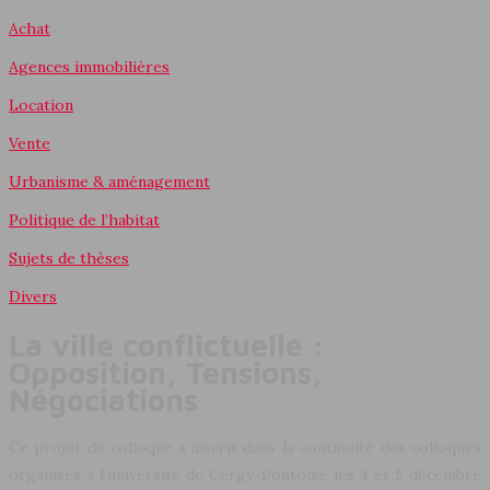
Achat
Agences immobilières
Location
Vente
Urbanisme & aménagement
Politique de l’habitat
Sujets de thèses
Divers
La ville conflictuelle :
Opposition, Tensions,
Négociations
Ce projet de colloque s’inscrit dans la continuité des colloques
organisés à l’université de Cergy-Pontoise les 4 et 5 décembre