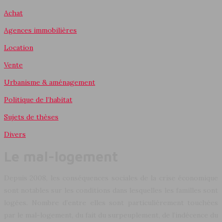
Achat
Agences immobilières
Location
Vente
Urbanisme & aménagement
Politique de l’habitat
Sujets de thèses
Divers
Le mal-logement
Depuis 2008, les conséquences sociales de la crise économique
sont notables sur les conditions dans lesquelles les familles sont
logées. Nombre d’entre elles sont particulièrement touchées
par le mal-logement, du fait du surpeuplement, de l’indécence du