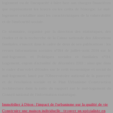
logement ou de l’incapacité à faire face aux charges financières
que représentent les loyers ou les coûts de l’énergie. Le mal-
logement cristallise ainsi les caractéristiques de la vulnérabilité
et de l’insécurité sociale.
Ce séminaire, organisé par la direction des statistiques, des
études et de la recherche de la Caisse nationale des Allocations
familiales, s’inscrit dans le cadre de deux de ses publications : les
revues Informations sociales n°184 de juillet-août 2014 sur le
mal-logement, et Politiques sociales et familiales n°114,
Logement, enjeux d’actualité de décembre 2013 ; ainsi que dans
le cadre d’un volet d’études sur le coût économique et social du
mal-logement, lancé par l’Observatoire national de la pauvreté
et de l’exclusion sociale et le Plan Urbanisme Construction
Architecture dans la suite du rapport sur le mal-logement du
Conseil national de l’information statistique.
Immobilier à Dijon : l’impact de l’urbanisme sur la qualité de vie
Construire une maison individuelle : trouver un spécialiste en