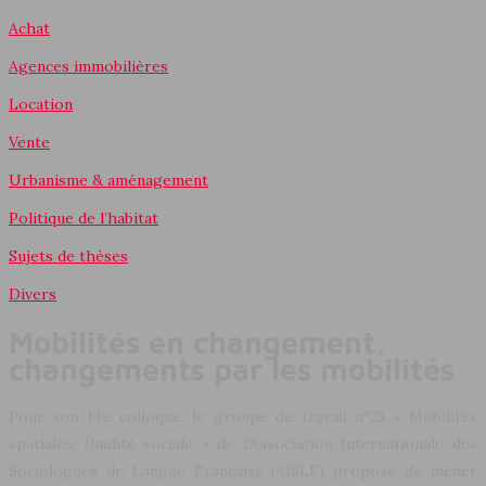
Achat
Agences immobilières
Location
Vente
Urbanisme & aménagement
Politique de l’habitat
Sujets de thèses
Divers
Mobilités en changement,
changements par les mobilités
Pour son 14e colloque, le groupe de travail n°23 « Mobilités
spatiales, fluidité sociale » de l’Association Internationale des
Sociologues de Langue Française (AISLF) propose de mener