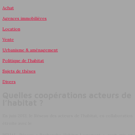
Achat
Agences immobilières
Location
Vente
Urbanisme & aménagement
Politique de l’habitat
Sujets de thèses
Divers
Quelles coopérations acteurs de
l’habitat ?
En juin 2013, le Réseau des acteurs de l’habitat, en collaboration
étroite avec le
REHAL, Réseau « Recherche Habitat Logement », avait mis en