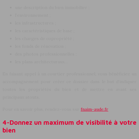
une description du bien immobilier ;
l’environnement ;
les infrastructures ;
les caractéristiques de base ;
les charges de copropriété ;
les fonds de rénovation ;
des photos professionnelles ;
les plans architecturaux…
En faisant appel à un courtier professionnel, vous bénéficiez un
accompagnement pour créer ce dossier dans le but d’indiquer
toutes les propriétés du bien et de mettre en avant ses
principaux atouts.
Pour en savoir plus, rendez-vous sur
fnaim-aude.fr
4-Donnez un maximum de visibilité à votre
bien