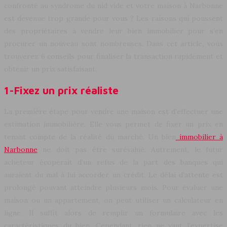
confronté au syndrome du nid vide et votre maison à Narbonne
est devenue trop grande pour vous ? Les raisons qui poussent
des propriétaires à vendre leur bien immobilier pour s’en
procurer un nouveau sont nombreuses. Dans cet article, vous
trouverez 6 conseils pour finaliser la transaction rapidement et
obtenir un prix satisfaisant.
1-Fixez un prix réaliste
La première étape pour vendre une maison est d’effectuer une
estimation immobilière. Elle vous permet de fixer un prix en
tenant compte de la réalité du marché. Un bien
immobilier à
Narbonne
ne doit pas être surévalué. Autrement, le futur
acheteur écoperait d’un refus de la part des banques qui
auraient du mal à lui accorder un crédit. Le délai d’attente est
prolongé pouvant atteindre plusieurs mois. Pour évaluer une
maison ou un appartement, on peut utiliser un calculateur en
ligne. Il suffit alors de remplir un formulaire avec les
caractéristiques du bien. Cependant, rien ne vaut l’expertise