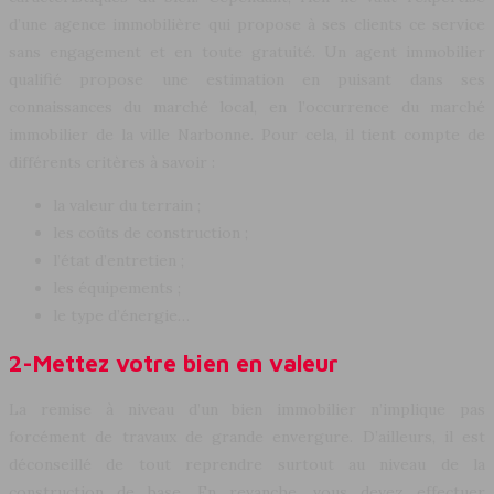
d’une agence immobilière qui propose à ses clients ce service
sans engagement et en toute gratuité. Un agent immobilier
qualifié propose une estimation en puisant dans ses
connaissances du marché local, en l’occurrence du marché
immobilier de la ville Narbonne. Pour cela, il tient compte de
différents critères à savoir :
la valeur du terrain ;
les coûts de construction ;
l’état d’entretien ;
les équipements ;
le type d’énergie…
2-Mettez votre bien en valeur
La remise à niveau d’un bien immobilier n’implique pas
forcément de travaux de grande envergure. D’ailleurs, il est
déconseillé de tout reprendre surtout au niveau de la
construction de base. En revanche, vous devez effectuer