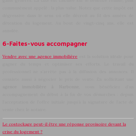
gains générés. La taxe est calculée sur le bénéfice réalisé, plus
communément appelé : la plus-value. Notez que cette impôt est
dégressive dans le sens où elle décroit au fil des années de
détention du logement. Au bout de vingt-cinq ans, elle est
annulée.
6-Faites-vous accompagner
Vendre avec une agence immobilière
est la solution idéale pour
gagner du temps et optimiser ses efforts. Le travail du
professionnel ne s’arrête pas à la diffusion des annonces. Il
consiste aussi à négocier le prix de vente. En sollicitant une
agence immobilière à Narbonne
, vous bénéficiez d’un
accompagnement du début à la fin de vos démarches : depuis
l’acceptation de l’offre initiale jusqu’à la signature de l’acte de
vente chez le notaire.
Le costockage peut-il être une réponse provisoire devant la
crise du logement ?