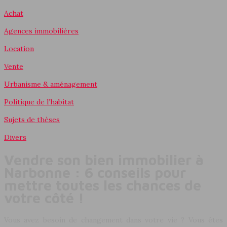
Achat
Agences immobilières
Location
Vente
Urbanisme & aménagement
Politique de l’habitat
Sujets de thèses
Divers
Vendre son bien immobilier à
Narbonne : 6 conseils pour
mettre toutes les chances de
votre côté !
Vous avez besoin de changement dans votre vie ? Vous êtes