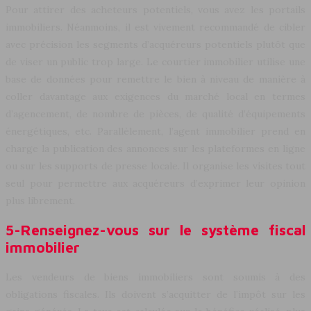
Pour attirer des acheteurs potentiels, vous avez les portails
immobiliers. Néanmoins, il est vivement recommandé de cibler
avec précision les segments d’acquéreurs potentiels plutôt que
de viser un public trop large. Le courtier immobilier utilise une
base de données pour remettre le bien à niveau de manière à
coller davantage aux exigences du marché local en termes
d’agencement, de nombre de pièces, de qualité d’équipements
énergétiques, etc. Parallèlement, l’agent immobilier prend en
charge la publication des annonces sur les plateformes en ligne
ou sur les supports de presse locale. Il organise les visites tout
seul pour permettre aux acquéreurs d’exprimer leur opinion
plus librement.
5-Renseignez-vous sur le système fiscal
immobilier
Les vendeurs de biens immobiliers sont soumis à des
obligations fiscales. Ils doivent s’acquitter de l’impôt sur les