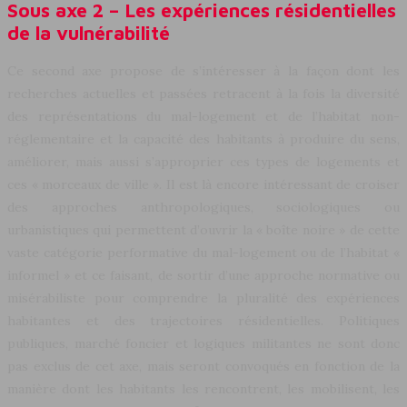
Sous axe 2 – Les expériences résidentielles
de la vulnérabilité
Ce second axe propose de s’intéresser à la façon dont les
recherches actuelles et passées retracent à la fois la diversité
des représentations du mal-logement et de l’habitat non-
réglementaire et la capacité des habitants à produire du sens,
améliorer, mais aussi s’approprier ces types de logements et
ces « morceaux de ville ». Il est là encore intéressant de croiser
des approches anthropologiques, sociologiques ou
urbanistiques qui permettent d’ouvrir la « boîte noire » de cette
vaste catégorie performative du mal-logement ou de l’habitat «
informel » et ce faisant, de sortir d’une approche normative ou
misérabiliste pour comprendre la pluralité des expériences
habitantes et des trajectoires résidentielles. Politiques
publiques, marché foncier et logiques militantes ne sont donc
pas exclus de cet axe, mais seront convoqués en fonction de la
manière dont les habitants les rencontrent, les mobilisent, les