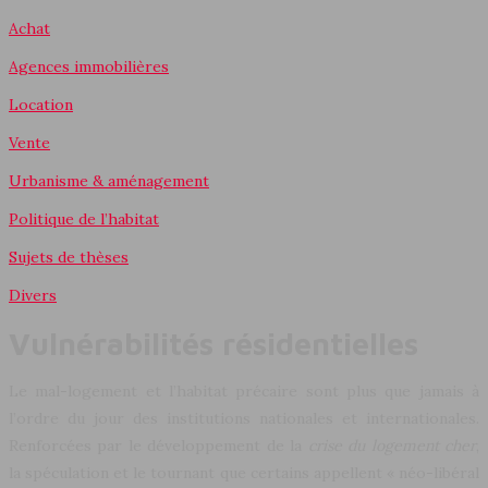
Achat
Agences immobilières
Location
Vente
Urbanisme & aménagement
Politique de l’habitat
Sujets de thèses
Divers
Vulnérabilités résidentielles
Le mal-logement et l’habitat précaire sont plus que jamais à
l’ordre du jour des institutions nationales et internationales.
Renforcées par le développement de la
crise du logement cher
,
la spéculation et le tournant que certains appellent « néo-libéral