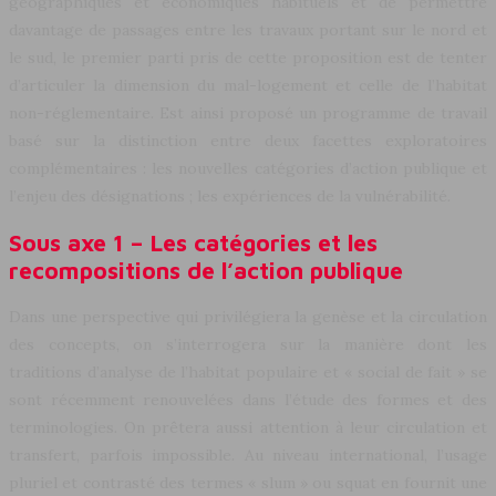
géographiques et économiques habituels et de permettre
davantage de passages entre les travaux portant sur le nord et
le sud, le premier parti pris de cette proposition est de tenter
d’articuler la dimension du mal-logement et celle de l’habitat
non-réglementaire. Est ainsi proposé un programme de travail
basé sur la distinction entre deux facettes exploratoires
complémentaires : les nouvelles catégories d’action publique et
l’enjeu des désignations ; les expériences de la vulnérabilité.
Sous axe 1 – Les catégories et les
recompositions de l’action publique
Dans une perspective qui privilégiera la genèse et la circulation
des concepts, on s’interrogera sur la manière dont les
traditions d’analyse de l’habitat populaire et « social de fait » se
sont récemment renouvelées dans l’étude des formes et des
terminologies. On prêtera aussi attention à leur circulation et
transfert, parfois impossible. Au niveau international, l’usage
pluriel et contrasté des termes « slum » ou squat en fournit une