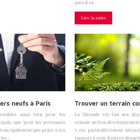
quoi il en…
Lire la suite
rs neufs à Paris
Trouver un terrain co
ssibles aussi bien pour les
La Gironde est l’un des dép
ncipale, que pour les personnes
connaît un bon développement 
Notons également que grâce à ses
y est particulièrement attrac
 les…
rapport à ceux d’autres dépar