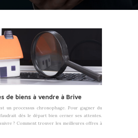
s de biens à vendre à Brive
 est un processus chronophage. Pour gagner du
faudrait dès le départ bien cerner ses attentes.
 suivre ? Comment trouver les meilleures offres à