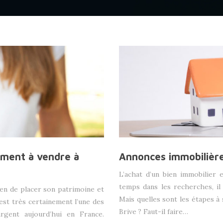
ement à vendre à
Annonces immobilière
L’achat d’un bien immobilier
temps dans les recherches, il 
en de placer son patrimoine et
Mais quelles sont les étapes à
’est très certainement l’une des
Brive ? Faut-il faire…
rgent aujourd’hui en France.