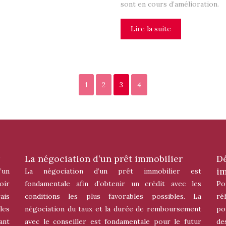
sont en cours d’amélioration.
Lire la suite
1
2
3
4
La négociation d’un prêt immobilier
Dé
im
’un
La négociation d’un prêt immobilier est
oir
fondamentale afin d’obtenir un crédit avec les
Po
ais
conditions les plus favorables possibles. La
ré
les
négociation du taux et la durée de remboursement
po
ant
avec le conseiller est fondamentale pour le futur
de