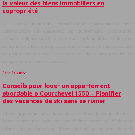
la valeur des biens immobiliers en
copropriété
Le marché immobilier connaît une transformation avec
l’introduction du diagnostic de performance énergétique
collectif obligatoire. Cette évolution réglementaire bouleverse
la façon dont les copropriétés sont évaluées et valorisées. Les
propriétaires et investisseurs doivent désormais prendre en
compte ce nouveau paramètre…
Lire la suite
Conseils pour louer un appartement
abordable à Courchevel 1550 : Planifier
des vacances de ski sans se ruiner
L’hiver approche à grands pas et vous êtes à la recherche de la
bonne destination pour vos prochaines vacances. Idéalement
située dans les Alpes, Courchevel 1550 est parfait pour skier et