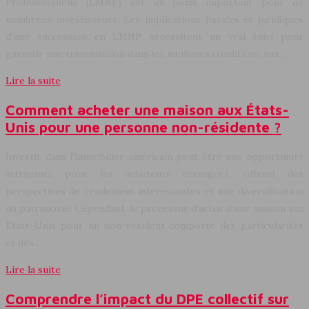
Professionnelle (LMNP) est un point important pour de
nombreux investisseurs. Les implications fiscales et juridiques
d’une succession en LMNP nécessitent un vrai suivi pour
garantir une transmission dans les meilleurs conditions aux…
Lire la suite
Comment acheter une maison aux États-
Unis pour une personne non-résidente ?
Investir dans l’immobilier américain peut être une opportunité
attrayante pour les acheteurs étrangers, offrant des
perspectives de rendement intéressantes et une diversification
du patrimoine. Cependant, le processus d’achat d’une maison aux
États-Unis pour un non-résident comporte des particularités
et des…
Lire la suite
Comprendre l’impact du DPE collectif sur