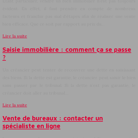
Étant particulier, vendre un bien immobilier n’est pas toujours
évident. En effet, il faut prendre en compte de nombreux
facteurs et franchir pas mal d’étapes afin de réaliser une vente
bien efficace. Que ce soit par rapport au prix du…
Lire la suite
Saisie immobilière : comment ça se passe
?
Un créancier peut tenter de recouvrer une dette en saisissant
des biens. Si la dette est garantie, le créancier peut saisir le bien
sans passer par le tribunal. Si la dette n’est pas garantie, le
créancier doit aller au tribunal…
Lire la suite
Vente de bureaux : contacter un
spécialiste en ligne