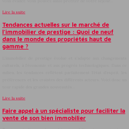
vous évader. Vous pouvez aussi profiter de votre séjour…
Lire la suite
Tendances actuelles sur le marché de
l’immobilier de prestige : Quoi de neuf
dans le monde des propriétés haut de
gamme ?
L’immobilier de prestige évolue et s’adapte aux changements
culturels, à l’économie et aux progrès technologiques. Dans ce
milieu, les tendances reflètent parfaitement l’état d’esprit, les
préférences et les craintes des différents acteurs. Voici donc un
tour rapide des grandes nouveautés…
Lire la suite
Faire appel à un spécialiste pour faciliter la
vente de son bien immobilier