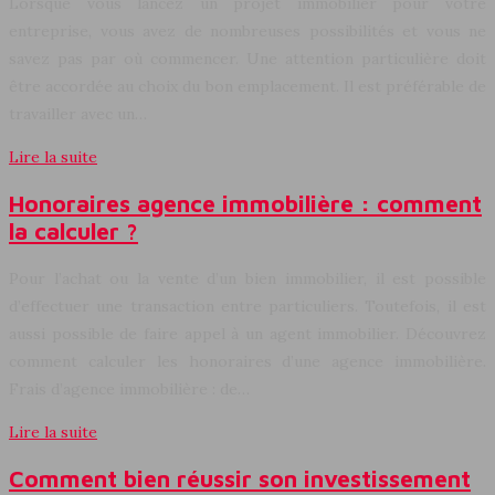
Lorsque vous lancez un projet immobilier pour votre
entreprise, vous avez de nombreuses possibilités et vous ne
savez pas par où commencer. Une attention particulière doit
être accordée au choix du bon emplacement. Il est préférable de
travailler avec un…
Lire la suite
Honoraires agence immobilière : comment
la calculer ?
Pour l’achat ou la vente d’un bien immobilier, il est possible
d’effectuer une transaction entre particuliers. Toutefois, il est
aussi possible de faire appel à un agent immobilier. Découvrez
comment calculer les honoraires d’une agence immobilière.
Frais d’agence immobilière : de…
Lire la suite
Comment bien réussir son investissement